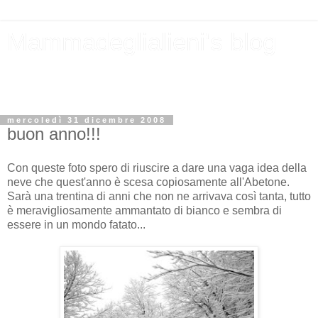
Mammadeglialieni's blog
una livornese in esilio a pavia
foto header by mammadeglialieni
mercoledì 31 dicembre 2008
buon anno!!!
Con queste foto spero di riuscire a dare una vaga idea della
neve che quest'anno è scesa copiosamente all'Abetone.
Sarà una trentina di anni che non ne arrivava così tanta, tutto
è meravigliosamente ammantato di bianco e sembra di
essere in un mondo fatato...